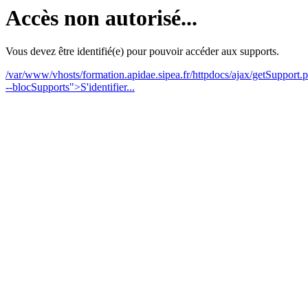
Accès non autorisé...
Vous devez être identifié(e) pour pouvoir accéder aux supports.
/var/www/vhosts/formation.apidae.sipea.fr/httpdocs/ajax/getSupport.
--blocSupports">S'identifier...