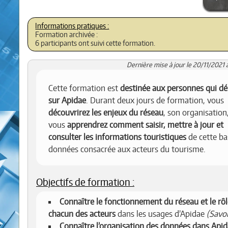
Formation archivée :
6 participants ont suivi cette formation.
Dernière mise à jour le 20/11/2021 
Cette formation est
destinée aux personnes qui d
sur Apidae
. Durant deux jours de formation, vous
découvrirez les enjeux du réseau
, son organisation,
vous
apprendrez comment saisir, mettre à jour et
consulter les informations touristiques
de cette ba
données consacrée aux acteurs du tourisme.
Objectifs de formation :
Connaître le fonctionnement du réseau et le rôl
chacun des acteurs
dans les usages d’Apidae
(Savoi
Connaître l’organisation des données dans Api