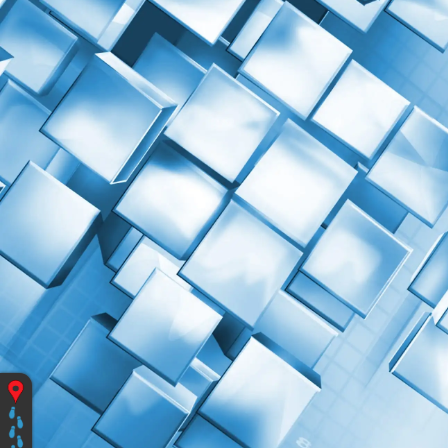
Vous
êtes
ici
: