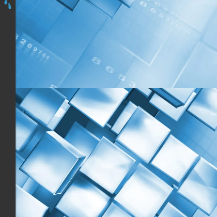
Accueil
Les
programmes
Découvrir
&
Prendre
en
Mains
Apidae,
Du
Lundi
25
au
Mardi
26
Novembre
2024
à
Praz-
sur-