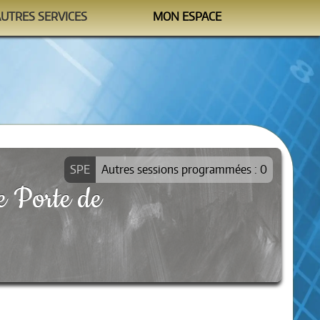
AUTRES SERVICES
MON ESPACE
Watchtower
M'identifier
formation@sipea.fr
Autres sessions programmées : 0
 Porte de