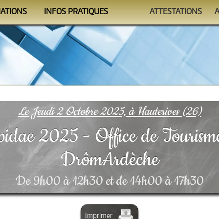
MATIONS
INFOS PRATIQUES
ATTESTATIONS
ndrier
Se former
Auto-évaluations
mmes
Le Formateur
Vérificateur
nismes
Conditions
FAQ
Le Jeudi 2 Octobre 2025, à Hauterives (26)
dae 2025 - Office de Tourisme
DrômArdèche
De 9h00 à 12h30 et de 14h00 à 17h30
Imprimer