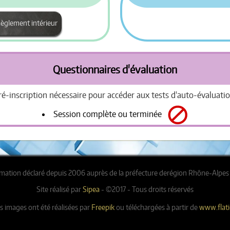
èglement intérieur
Questionnaires d'évaluation
ré-inscription nécessaire pour accéder aux tests d'auto-évaluatio
Session complète ou terminée
mation déclaré depuis 2006 auprès de la préfecture derégion Rhône-Alpes 
Site réalisé par
Sipea
- ©2017 - Tous droits réservés
s images ont été réalisées par
Freepik
ou téléchargées à partir de
www.flat