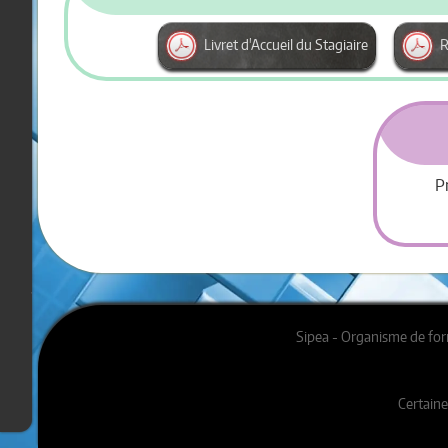
Les
programmes
Livret d'Accueil du Stagiaire
R
FMPA
Apidae
2025
-
Office
de
P
Tourisme
Porte
de
DrômArdèche,
Le
Jeudi
2
Octobre
Sipea - Organisme de for
2025
à
Hauterives
|
Certaine
#ApidaeFormationTour2025