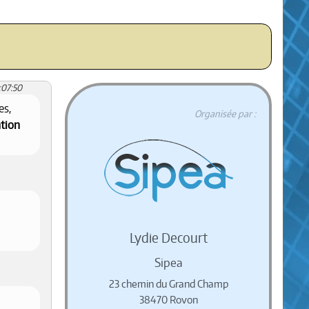
:07:50
es,
Organisée par :
ation
Lydie Decourt
Sipea
23 chemin du Grand Champ
38470 Rovon