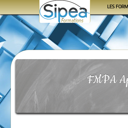
LES FOR
Le cale
Les progra
Les orga
FMPA Api