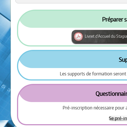
Préparer s
Livret d'Accueil du Stagia
Su
Les supports de formation seront
Questionnair
Pré-inscription nécessaire pour 
Se pré-in