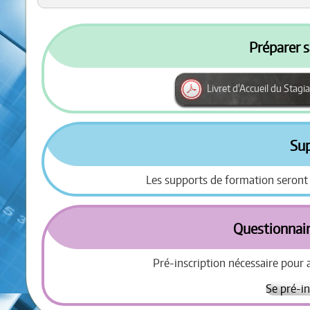
Préparer s
Livret d'Accueil du Stagia
Su
Les supports de formation seront
Questionnair
Pré-inscription nécessaire pour 
Se pré-in