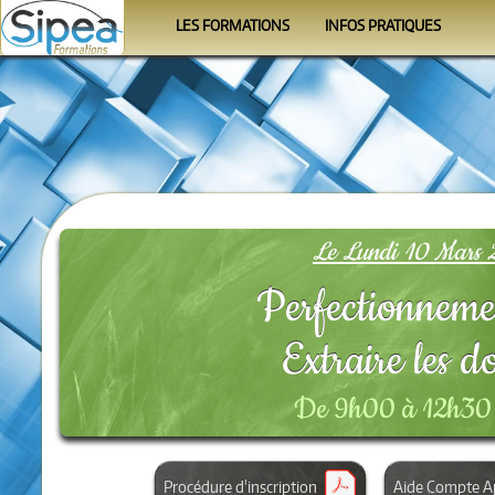
LES FORMATIONS
INFOS PRATIQUES
Le calendrier
Se former
Les programmes
Le Formateur
Les organismes
Conditions
FAQ
Le Lundi 10 Mars 
Perfectionneme
Extraire les 
De 9h00 à 12h30 
Procédure d'inscription
Aide Compte A