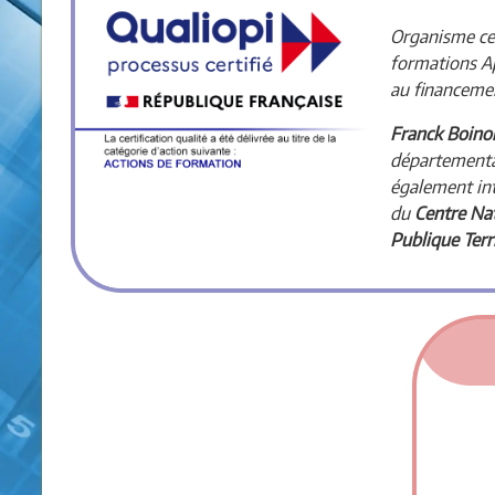
Organisme ce
formations A
au financeme
Franck Boino
département
également in
du
Centre Nat
Publique Terr