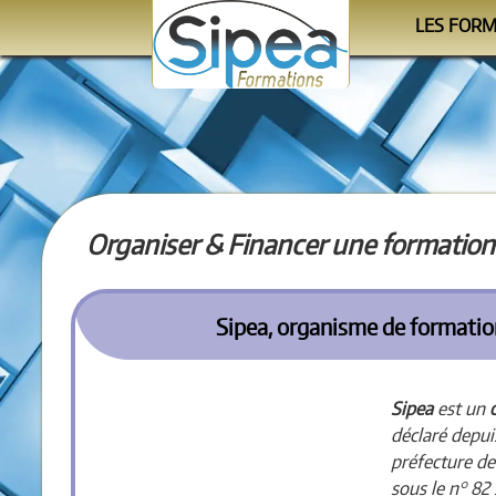
LES FOR
Le cale
Les progr
Les orga
Organiser & Financer une formation
Sipea, organisme de formation 
Sipea
est un
déclaré depui
préfecture d
sous le n° 82