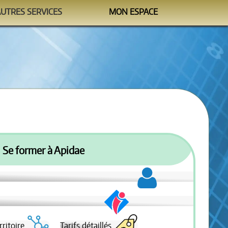
AUTRES SERVICES
MON ESPACE
Watchtower
M'identifier
formation@sipea.fr
Se former à Apidae
rritoire
Tarifs détaillés