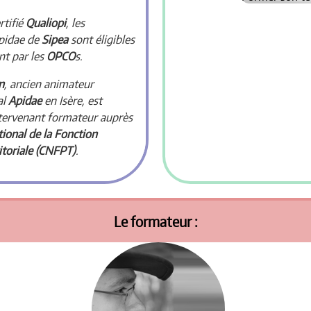
rtifié
Qualiopi
, les
pidae de
Sipea
sont éligibles
nt par les
OPCO
s.
n
, ancien animateur
al
Apidae
en Isère, est
tervenant formateur auprès
ional de la Fonction
itoriale (CNFPT)
.
Le formateur :