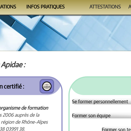
MATIONS
INFOS PRATIQUES
ATTESTATIONS
ndrier
Se former
Auto-évaluations
ammes
Le Formateur
Vérificateur
nismes
Conditions
FAQ
 Apidae :
certifié :
Se former personnellement
organisme de formation
s 2006 auprès de la
Former son équipe
e région de Rhône-Alpes
 38 03991 38.
Former son te