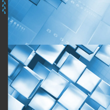
ici
:
Accueil
Les
programmes
Découvrir
&
Prendre
en
Mains
Apidae,
Du
Jeudi
17
au
Vendredi
18
Octobre
2019
à