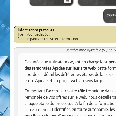
Impri
Formation archivée :
3 participants ont suivi cette formation.
Dernière mise à jour le 23/11/2021 
Destinée aux utilisateurs ayant en charge
la super
des remontées Apidae sur leur site web
, cette for
aborde en détail les différentes étapes de la passer
entre Apidae et un projet web au sens large.
En mettant l’accent sur votre
rôle technique
dans l
remontée de vos offres sur le web, nous détaillero
chaque étape du processus. A la fin de la formatio
serez à même d'
identifier, en toute autonomie, les
possibles origines d’anomalies
et saurez comment