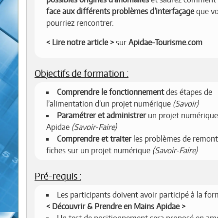
face aux différents problèmes d’interfaçage
que v
pourriez rencontrer.
Lire notre article
sur
Apidae-Tourisme.com
Objectifs de formation :
Comprendre le fonctionnement
des étapes de
l’alimentation d’un projet numérique
(Savoir)
Paramétrer et administrer
un projet numérique
Apidae
(Savoir-Faire)
Comprendre et traiter
les problèmes de remont
fiches sur un projet numérique
(Savoir-Faire)
Pré-requis :
Les participants doivent avoir participé à la fo
Découvrir & Prendre en Mains Apidae
Un test de positionnement sera proposé en am