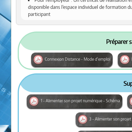
Pour l’employeur : Un certificat de réalisation e
disponible dans l’espace individuel de formation d
participant
Préparer s
Connexion Distance - Mode d'emploi
Su
1 - Alimenter son projet numérique - Schéma
3 - Alimenter son proje