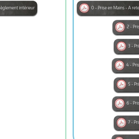
èglement intérieur
0 - Prise en Mains - A ret
2 - Pr
3 - P
4 - Pri
5 - P
6 - Pri
7 - P