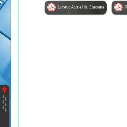
Livret d'Accueil du Stagiaire
R
Vous
êtes
ici
:
Accueil