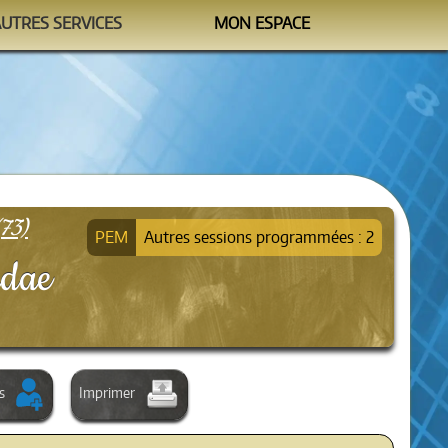
AUTRES SERVICES
MON ESPACE
Watchtower
M'identifier
formation@sipea.fr
73)
Autres sessions programmées : 2
idae
s
Imprimer