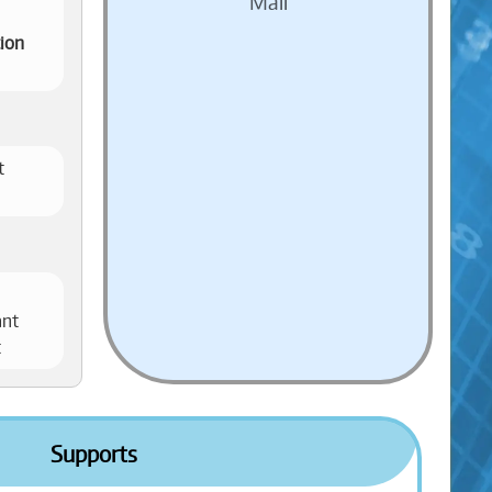
Mail
tion
t
ant
t
Supports