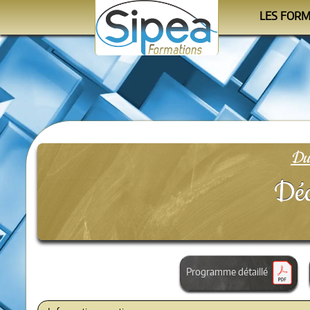
LES FOR
Le cale
Les progra
Les orga
Du 
Déc
Programme détaillé