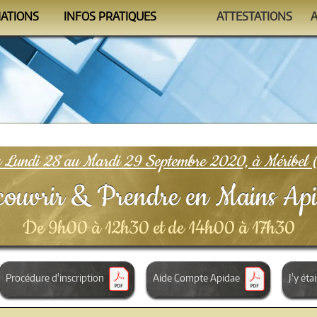
MATIONS
INFOS PRATIQUES
ATTESTATIONS
ndrier
Se former
Auto-évaluations
mmes
Le Formateur
Vérificateur
nismes
Conditions
FAQ
Lundi 28 au Mardi 29 Septembre 2020, à Méribel (
ouvrir & Prendre en Mains Ap
De 9h00 à 12h30 et de 14h00 à 17h30
Procédure d'inscription
Aide Compte Apidae
J'y étai