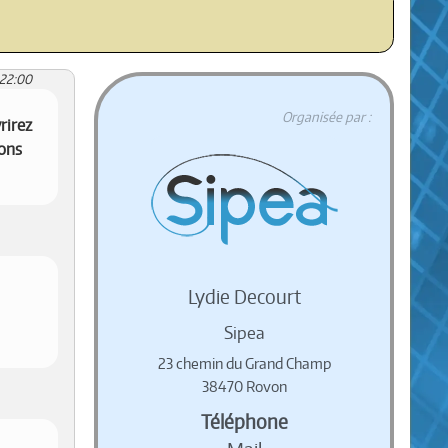
:22:00
Organisée par :
rirez
ions
Lydie Decourt
Sipea
23 chemin du Grand Champ
38470 Rovon
Téléphone