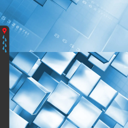
Vous
êtes
ici
:
Accueil
Les
programmes
Découvrir
&
Prendre
en
Mains
Apidae,
Du
Lundi