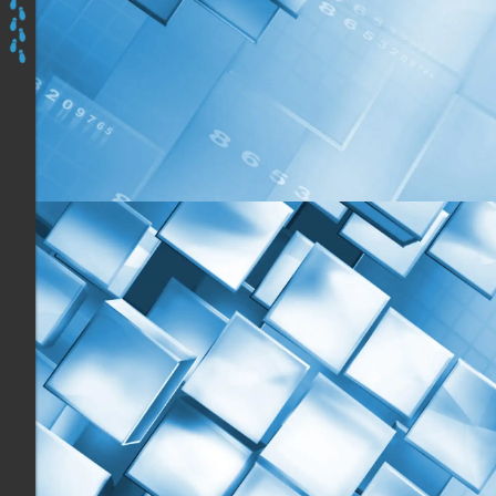
ici
:
Accueil
Les
programmes
Découvrir
&
Prendre
en
Mains
Apidae,
Du
Lundi
4
au
Mardi
5
Octobre
2021
à