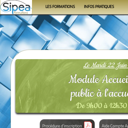
LES FORMATIONS
INFOS PRATIQUES
Le calendrier
Se former
Les programmes
Le Formateur
Les organismes
Conditions
FAQ
Le Mardi 22 Juin
Module Accueil
public à l'accu
De 9h00 à 12h30 
Procédure d'inscription
Aide Compte A