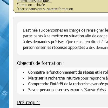
Formation archivée :
0 participants ont suivi cette formation.
Destinée aux personnes en charge de renseigner le pu
participants à se
mettre en situation
afin de gagner
à
des demandes précises
. Que ce soit en direct à 
personnaliser les réponses apportées
à des demande
Objectifs de formation :
Connaître le fonctionnement du réseau et le rô
Maitriser la recherche intuitive
pour répondre à
Comprendre l’intérêt de la recherche avancée
po
Savoir personnaliser ses exports
(Savoir-Faire)
Pré-requis :