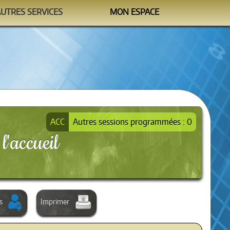
AUTRES SERVICES
MON ESPACE
Watchtower
M'identifier
formation@sipea.fr
Autres sessions programmées : 0
l'accueil
s
Imprimer