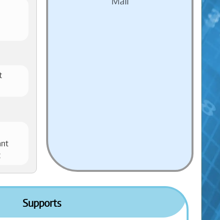
Mail
t
ant
t
Supports