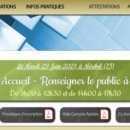
MATIONS
INFOS PRATIQUES
ATTESTATIONS
ndrier
Se former
Auto-évaluations
mmes
Le Formateur
Vérificateur
nismes
Conditions
FAQ
Le Mardi 29 Juin 2021, à Méribel (73)
ccueil - Renseigner le public à 
De 9h00 à 12h30 et de 14h00 à 17h30
Procédure d'inscription
Aide Compte Apidae
J'y étai