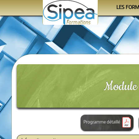
LES FOR
Le cale
Les progra
Les orga
Module A
Programme détaillé