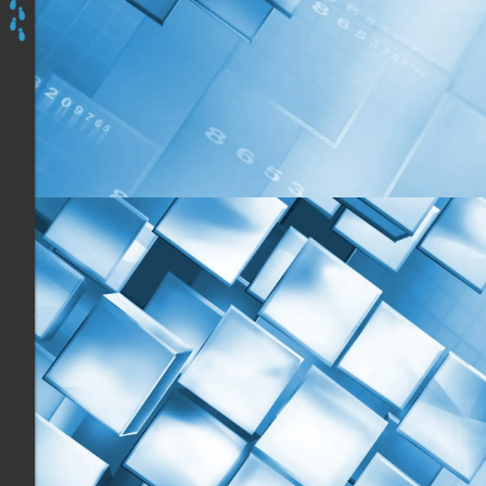
:
Accueil
Les
programmes
Découvrir
&
Prendre
en
Mains
Apidae,
Du
Jeudi
25
au
Vendredi
26
Novembre
2021
à
Paris