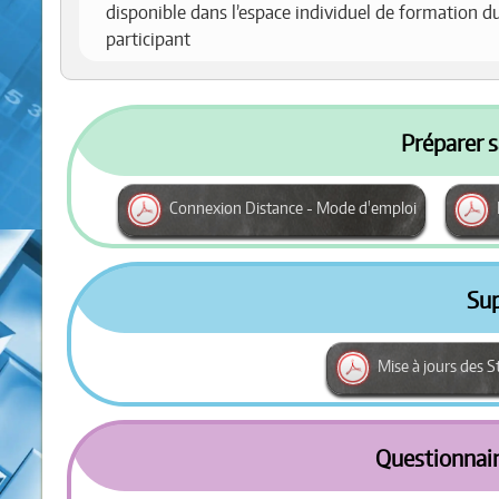
disponible dans l’espace individuel de formation d
participant
Préparer s
Connexion Distance - Mode d'emploi
Su
Mise à jours des 
Questionnair