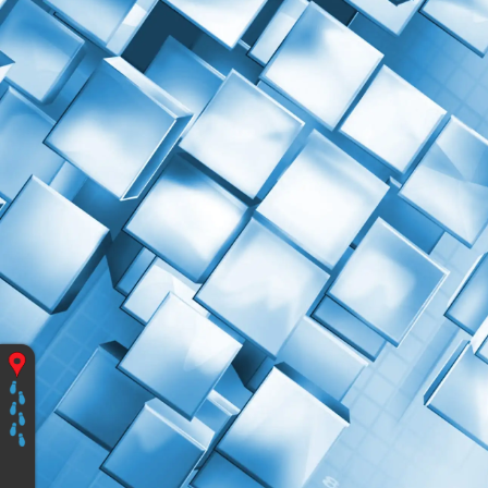
Vous
êtes
ici
:
Accueil