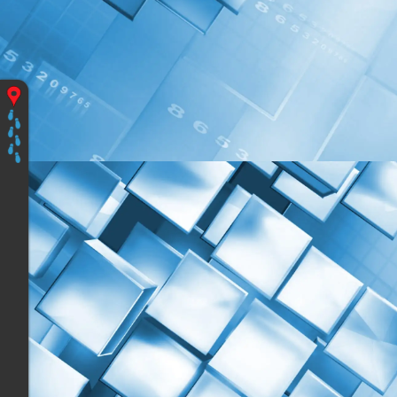
Vous
êtes
ici
:
Accueil
Les
programmes
Découvrir
&
Prendre
en
Mains
Apidae,
Du
Lundi