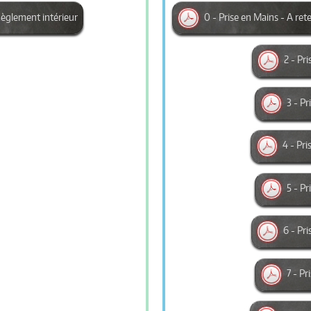
èglement intérieur
0 - Prise en Mains - A ret
2 - Pr
3 - P
4 - Pri
5 - P
6 - Pri
7 - P