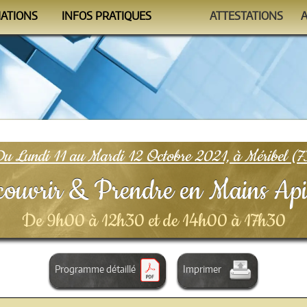
MATIONS
INFOS PRATIQUES
ATTESTATIONS
ndrier
Se former
Auto-évaluations
mmes
Le Formateur
Vérificateur
nismes
Conditions
FAQ
u Lundi 11 au Mardi 12 Octobre 2021, à Méribel (7
ouvrir & Prendre en Mains Ap
De 9h00 à 12h30 et de 14h00 à 17h30
Programme détaillé
Imprimer