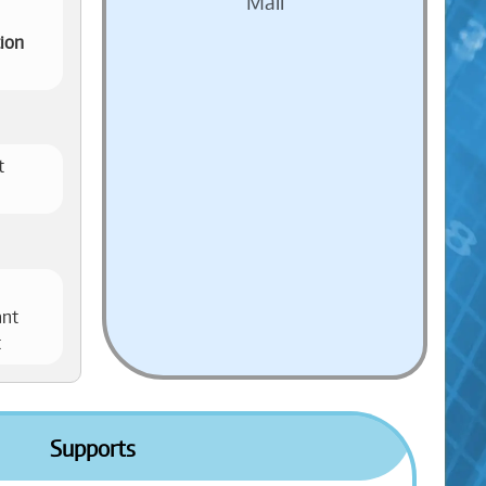
Mail
tion
t
ant
t
Supports