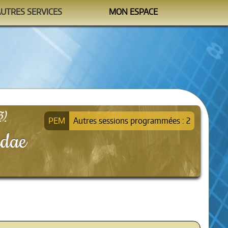
AUTRES SERVICES
MON ESPACE
Watchtower
M'identifier
formation@sipea.fr
3)
Autres sessions programmées : 2
idae