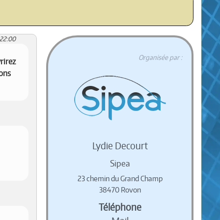
:22:00
Organisée par :
rirez
ions
Lydie Decourt
Sipea
23 chemin du Grand Champ
38470 Rovon
Téléphone