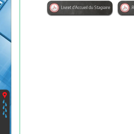
Livret d'Accueil du Stagiaire
R
Vous
êtes
ici
:
Accueil