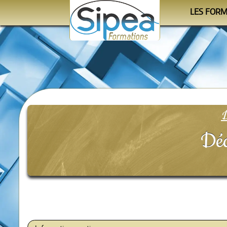
LES FOR
Le cale
Les progra
Les orga
D
Déc