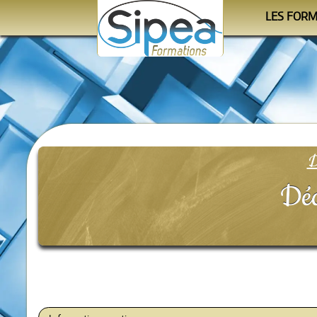
LES FOR
Le cale
Les progra
Les orga
D
Déc