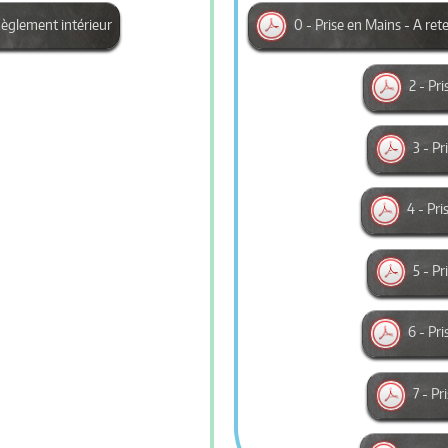
èglement intérieur
0 - Prise en Mains - A ret
2 - Pr
3 - P
4 - Pri
5 - P
6 - Pri
7 - P