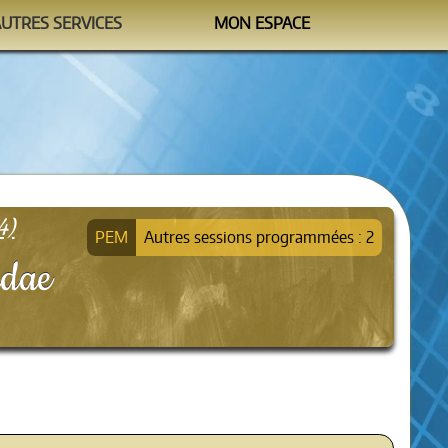
AUTRES SERVICES
MON ESPACE
Watchtower
M'identifier
formation@sipea.fr
4)
Autres sessions programmées : 2
idae