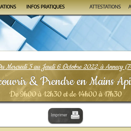
MATIONS
INFOS PRATIQUES
ATTESTATIONS
ndrier
Se former
Auto-évaluations
mmes
Le Formateur
Vérificateur
nismes
Conditions
FAQ
u Mercredi 5 au Jeudi 6 Octobre 2022, à Annecy (7
ouvrir & Prendre en Mains Ap
De 9h00 à 12h30 et de 14h00 à 17h30
Imprimer