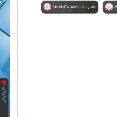
Livret d'Accueil du Stagiaire
R
Vous
êtes
ici
:
Accueil