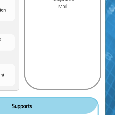
Mail
tion
t
ant
t
Supports