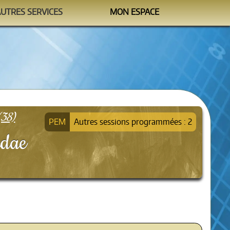
AUTRES SERVICES
MON ESPACE
Watchtower
M'identifier
formation@sipea.fr
(38)
Autres sessions programmées : 2
idae