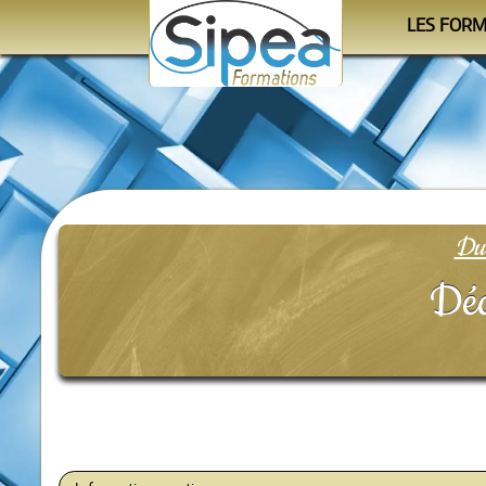
LES FOR
Le cale
Les progra
Les orga
Du 
Déc