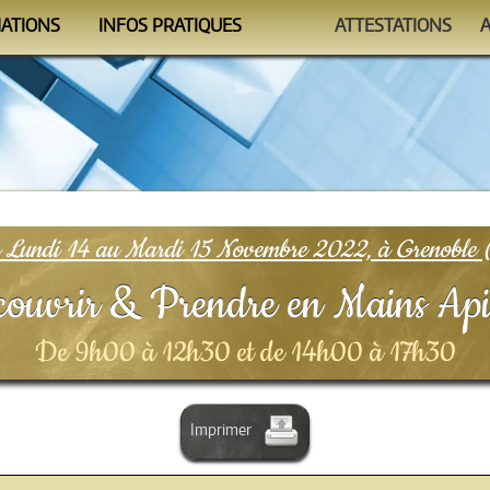
MATIONS
INFOS PRATIQUES
ATTESTATIONS
ndrier
Se former
Auto-évaluations
mmes
Le Formateur
Vérificateur
nismes
Conditions
FAQ
Lundi 14 au Mardi 15 Novembre 2022, à Grenoble 
ouvrir & Prendre en Mains Ap
De 9h00 à 12h30 et de 14h00 à 17h30
Imprimer