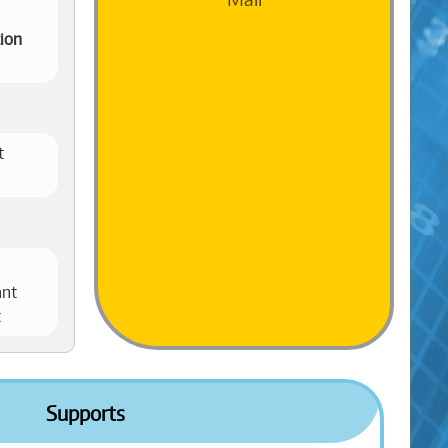
tion
t
ant
t
Supports