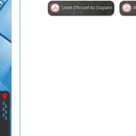
Livret d'Accueil du Stagiaire
R
Vous
êtes
ici
:
Accueil