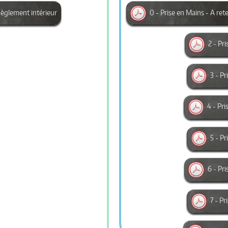
èglement intérieur
0 - Prise en Mains - A ret
2 - Pr
3 - P
4 - Pri
5 - P
6 - Pri
7 - P