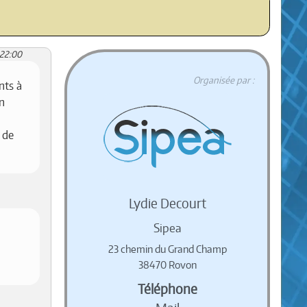
:22:00
Organisée par :
nts à
un
 de
Lydie Decourt
Sipea
23 chemin du Grand Champ
38470 Rovon
Téléphone