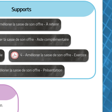
Supports
méliorer la saisie de son offre - À retenir
er la saisie de son offre - Aide complémentaire
ée
4 - Améliorer la saisie de son offre - Exercice
liorer la saisie de son offre - Présentation
n.