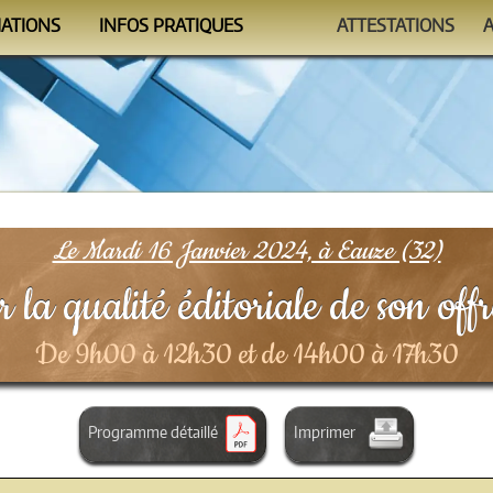
MATIONS
INFOS PRATIQUES
ATTESTATIONS
ndrier
Se former
Auto-évaluations
mmes
Le Formateur
Vérificateur
nismes
Conditions
FAQ
Le Mardi 16 Janvier 2024, à Eauze (32)
 la qualité éditoriale de son of
De 9h00 à 12h30 et de 14h00 à 17h30
Programme détaillé
Imprimer