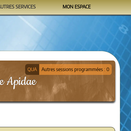
AUTRES SERVICES
MON ESPACE
Watchtower
M'identifier
formation@sipea.fr
Autres sessions programmées : 0
fre Apidae