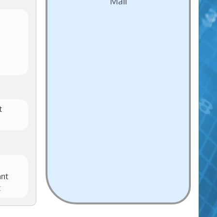
Mail
t
ant
t