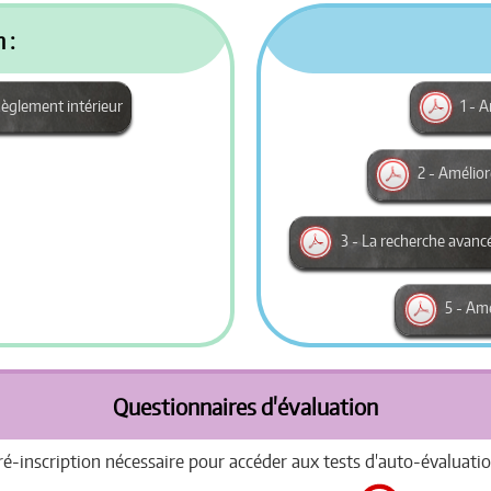
 :
èglement intérieur
1 - A
2 - Amélior
3 - La recherche avanc
5 - Amé
Questionnaires d'évaluation
ré-inscription nécessaire pour accéder aux tests d'auto-évaluatio