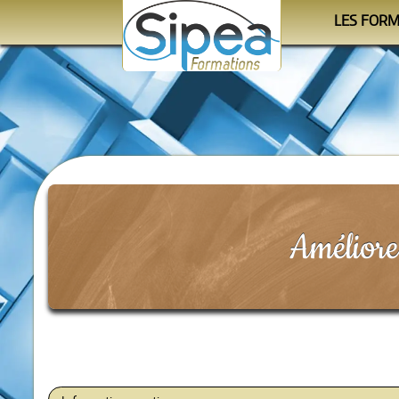
LES FOR
Le cale
Les progra
Les orga
Améliorer