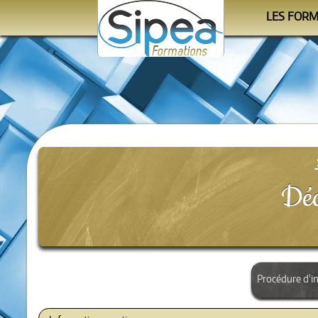
LES FOR
Le cale
Les progra
Les orga
Déc
Procédure d'in