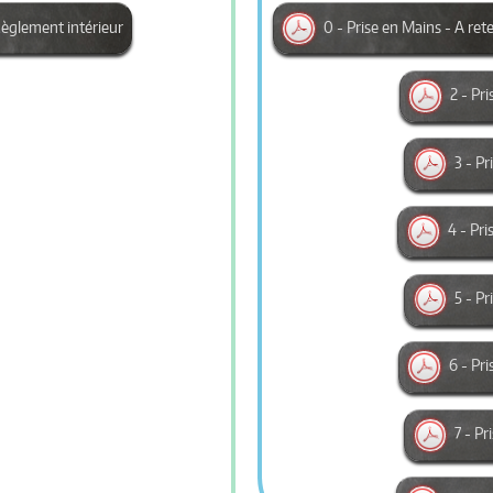
èglement intérieur
0 - Prise en Mains - A ret
2 - Pr
3 - P
4 - Pri
5 - P
6 - Pri
7 - P