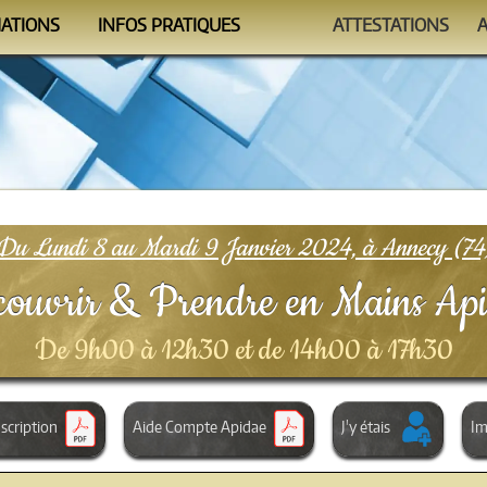
MATIONS
INFOS PRATIQUES
ATTESTATIONS
ndrier
Se former
Auto-évaluations
mmes
Le Formateur
Vérificateur
nismes
Conditions
FAQ
Du Lundi 8 au Mardi 9 Janvier 2024, à Annecy (74
ouvrir & Prendre en Mains Ap
De 9h00 à 12h30 et de 14h00 à 17h30
scription
Aide Compte Apidae
J'y étais
Im