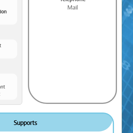
Mail
tion
t
ant
t
Supports