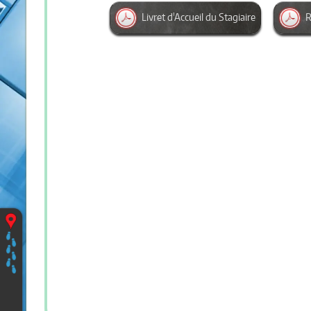
Livret d'Accueil du Stagiaire
R
Vous
êtes
ici
:
Accueil