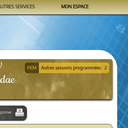
AUTRES SERVICES
MON ESPACE
Watchtower
M'identifier
formation@sipea.fr
)
Autres sessions programmées : 2
idae
primer