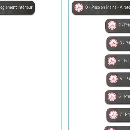
èglement intérieur
0 - Prise en Mains - A ret
2 - Pr
3 - P
4 - Pri
5 - P
6 - Pri
7 - P