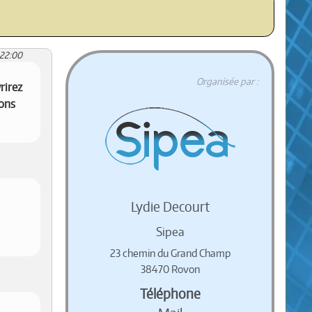
:22:00
Organisée par :
rirez
ions
Lydie Decourt
Sipea
23 chemin du Grand Champ
38470 Rovon
Téléphone