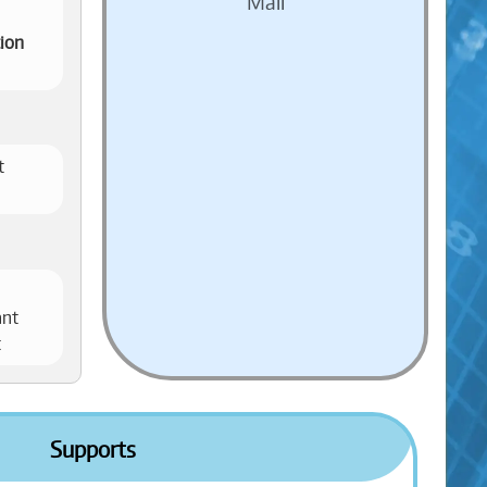
Mail
tion
t
ant
t
Supports