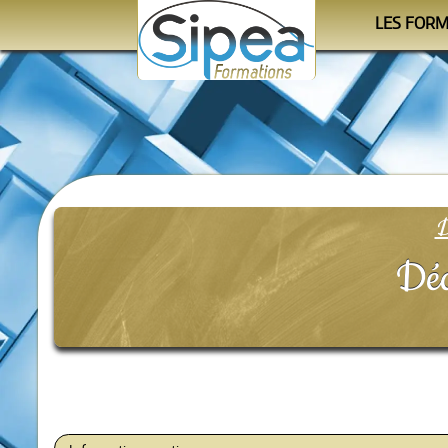
LES FOR
Le cale
Les progra
Les orga
D
Déc