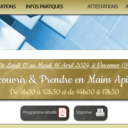
MATIONS
INFOS PRATIQUES
ATTESTATIONS
ndrier
Se former
Auto-évaluations
mmes
Le Formateur
Vérificateur
nismes
Conditions
FAQ
u Lundi 15 au Mardi 16 Avril 2024, à Vincennes (9
ouvrir & Prendre en Mains Ap
De 9h00 à 12h30 et de 14h00 à 17h30
Programme détaillé
Imprimer