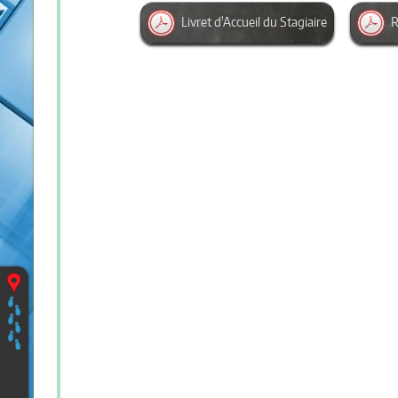
Livret d'Accueil du Stagiaire
R
Vous
êtes
ici
:
Accueil