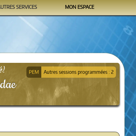
AUTRES SERVICES
MON ESPACE
Watchtower
M'identifier
formation@sipea.fr
4)
Autres sessions programmées : 2
idae