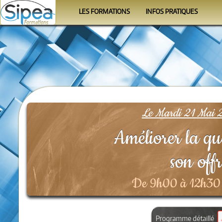
LES FORMATIONS
INFOS PRATIQUES
Le calendrier
Se former
Les programmes
Le Formateur
Les organismes
Conditions
FAQ
Le Mardi 21 Mai 2
Améliorer la qua
son off
De 9h00 à 12h30 
Programme détaillé