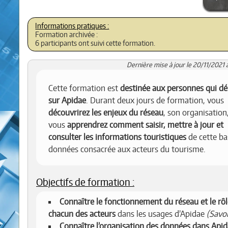
Formation archivée :
6 participants ont suivi cette formation.
Dernière mise à jour le 20/11/2021 
Cette formation est
destinée aux personnes qui d
sur Apidae
. Durant deux jours de formation, vous
découvrirez les enjeux du réseau
, son organisation,
vous
apprendrez comment saisir, mettre à jour et
consulter les informations touristiques
de cette ba
données consacrée aux acteurs du tourisme.
Objectifs de formation :
Connaître le fonctionnement du réseau et le rôl
chacun des acteurs
dans les usages d’Apidae
(Savoi
Connaître l’organisation des données dans Api