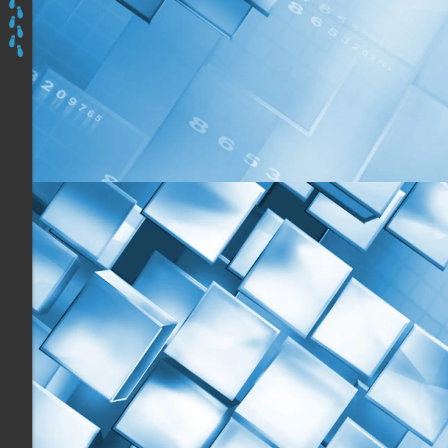
ici
:
Accueil
Les
programmes
Découvrir
&
Prendre
en
Mains
Apidae,
Du
Lundi
11
au
Mardi
12
Mai
2026
à