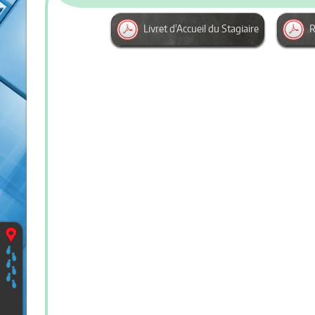
Livret d'Accueil du Stagiaire
R
Vous
êtes
ici
:
Accueil