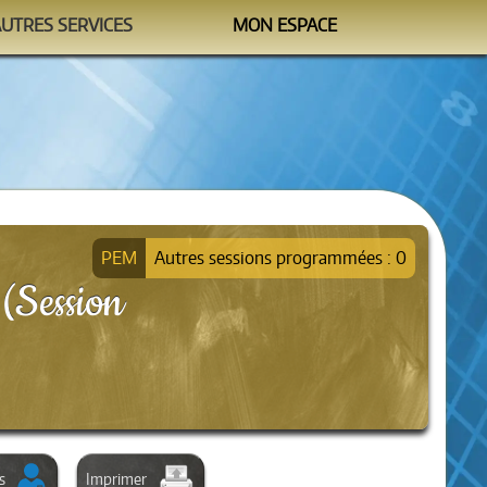
AUTRES SERVICES
MON ESPACE
Watchtower
M'identifier
formation@sipea.fr
Autres sessions programmées : 0
(Session
s
Imprimer