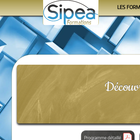
LES FOR
Le cale
Les progra
Les orga
Découvr
Programme détaillé