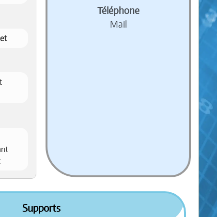
Téléphone
Mail
jet
t
ant
t
Supports