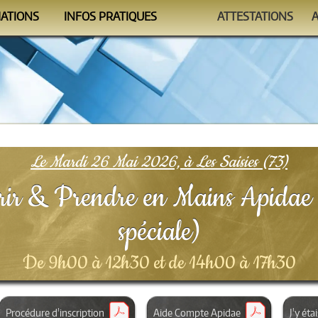
MATIONS
INFOS PRATIQUES
ATTESTATIONS
ndrier
Se former
Auto-évaluations
mmes
Le Formateur
Vérificateur
nismes
Conditions
FAQ
Le Mardi 26 Mai 2026, à Les Saisies (73)
ir & Prendre en Mains Apidae 
spéciale)
De 9h00 à 12h30 et de 14h00 à 17h30
Procédure d'inscription
Aide Compte Apidae
J'y étai