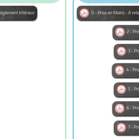
èglement intérieur
0 - Prise en Mains - A ret
2 - Pr
3 - P
4 - Pri
5 - P
6 - Pri
7 - P