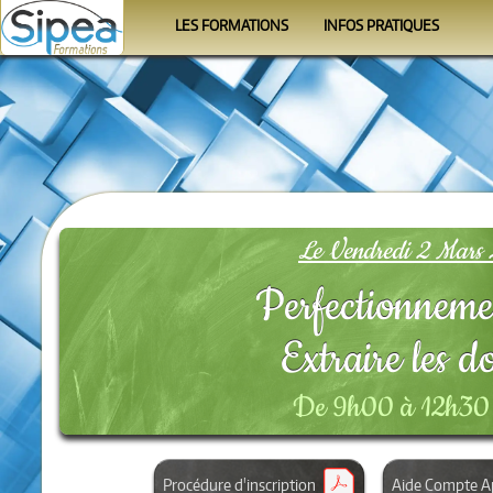
LES FORMATIONS
INFOS PRATIQUES
Le calendrier
Se former
Les programmes
Le Formateur
Les organismes
Conditions
FAQ
Le Vendredi 2 Mars 
Perfectionneme
Extraire les 
De 9h00 à 12h30 
Procédure d'inscription
Aide Compte A