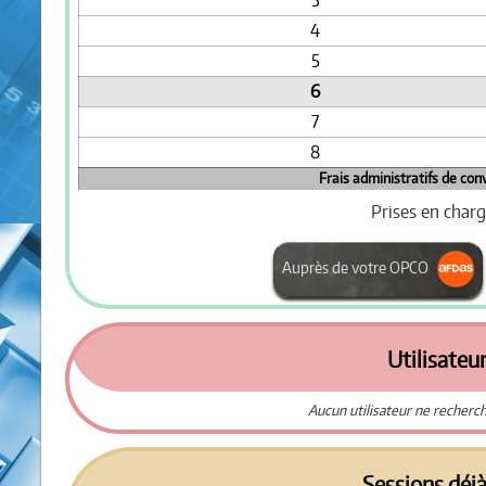
3
4
5
6
7
8
Frais administratifs de con
Prises en char
Auprès de votre OPCO
Utilisateur
Aucun utilisateur ne recherch
Sessions déj