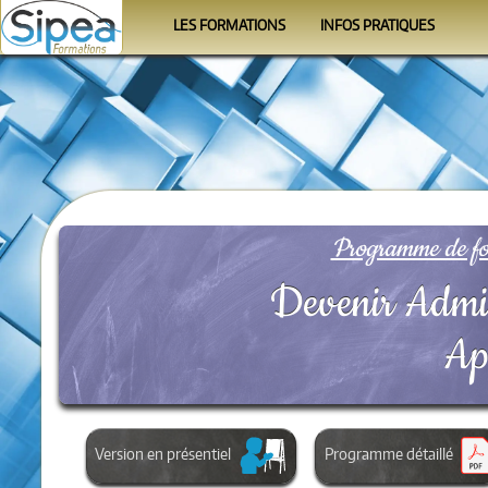
LES FORMATIONS
INFOS PRATIQUES
Le calendrier
Se former
Les programmes
Le Formateur
Les organismes
Conditions
FAQ
Programme de for
Devenir Admin
Ap
Version en présentiel
Programme détaillé